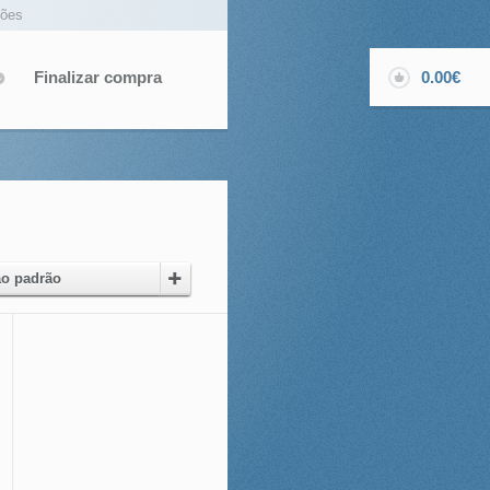
ções
Finalizar compra
0.00€
o padrão