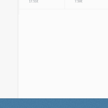
17.51€
7.50€