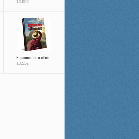
12.00€
Nepumuceno, o último colono
13.55€