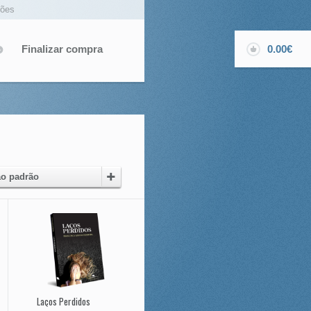
ções
Finalizar compra
0.00€
o padrão
Laços Perdidos