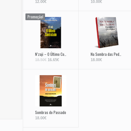
12.00€
10.00€
Promoção!
N’zaji – O Último Contratado
Na Sombra das Pedras
18.50€
16.65€
18.00€
Sombras do Passado
18.00€