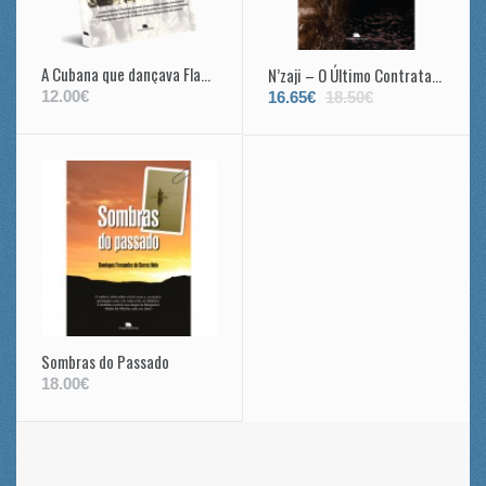
A Cubana que dançava Flamenco
N’zaji – O Último Contratado
12.00€
16.65€
18.50€
Sombras do Passado
18.00€