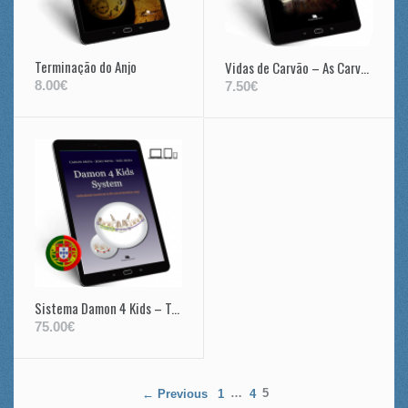
Terminação do Anjo
Vidas de Carvão – As Carvoeiras do Pinhal do Rei
8.00€
7.50€
Sistema Damon 4 Kids – Tratamento ortodôntico na dentição mista
75.00€
← Previous
1
…
4
5