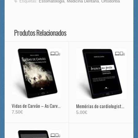
Etiquetas:
Estomatologia
,
Medicina Dentária
,
Ortodontia
Produtos Relacionados
Vidas de Carvão – As Carvoeiras do Pinhal do Rei
Memórias do cardiologista de Samora Machel e de Oliver Tambo
7.50€
5.00€