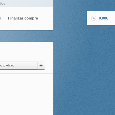
ções
Finalizar compra
0.00€
o padrão