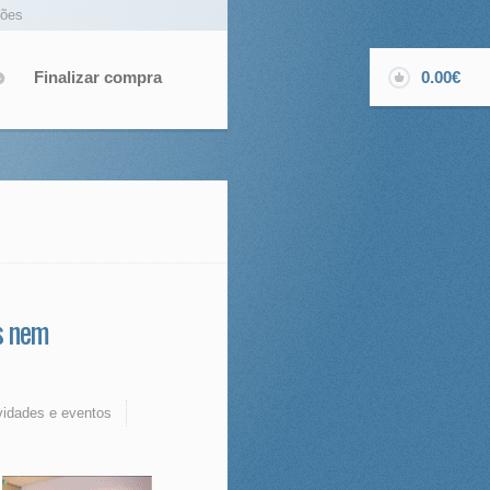
ções
Finalizar compra
0.00€
es nem
idades e eventos